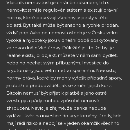
Vlastník nemovitosti je chráněn zákonem, trh s
nemovitostmi je regulován státem a existují právní
normy, které pokrývají všechny aspekty v této
oblasti. Byt také může být snadno a rychle prodán,
vždyť poptávka po nemovitostech je v Česku velmi
vysoká a hypotéky jsou v dnešní době poskytovány
za rekordně nízké úroky. Důležité je i to, že byt je
reálně existující objekt, můžete v něm sami bydlet,
nebo ho nechat svým příbuzným. Investice do
kryptoměny jsou velmi netransparentní. Neexistují
normy práva, které by mohly vyřešit případné spory,
je obtížné předpovědět, jak se změní jejich kurz.
Bitcoin nemusí být přijat k platbě a jeho ostré
vzestupy a pády mohou způsobit nervové
zhroucení. Navíc je zřejmé, že banka nebude
vydávat úvěr na investice do kryptoměny. Pro ty, kdo
mají rádi riziko a nebojí se v jeden okamžik všechno