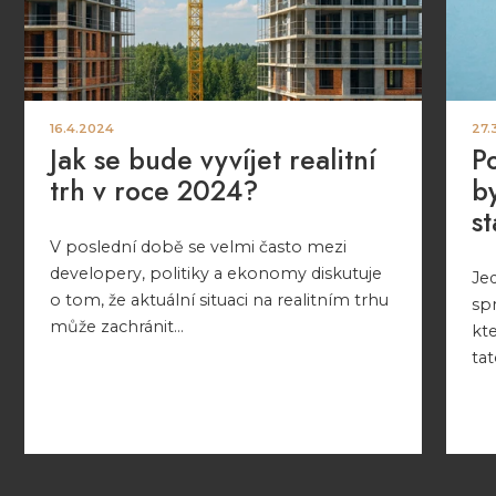
16.4.2024
27.
Jak se bude vyvíjet realitní
P
trh v roce 2024?
by
s
V poslední době se velmi často mezi
developery, politiky a ekonomy diskutuje
Jed
o tom, že aktuální situaci na realitním trhu
spr
může zachránit...
kte
tat