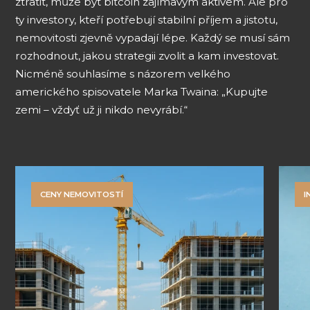
ztratit, může být bitcoin zajímavým aktivem. Ale pro
ty investory, kteří potřebují stabilní příjem a jistotu,
nemovitosti zjevně vypadají lépe. Každý se musí sám
rozhodnout, jakou strategii zvolit a kam investovat.
Nicméně souhlasíme s názorem velkého
amerického spisovatele Marka Twaina: „Kupujte
zemi – vždyť už ji nikdo nevyrábí.“
CENY NEMOVITOSTÍ
I