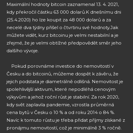
Maximální hodnoty bitcoin zaznamenal 13. 4. 2021,
kdy překročil částku 63 000 dolarů.
K dnešnímu dni
(25.4.2020) ho lze koupit za 48 000 dolarů a za
necelé dva týdny přišel o čtvrtinu své hodnoty.
Jak
můžete vidět, kurz bitcoinu je velmi nestabilní a je
zřejmé, že je velmi obtížné předpovědět směr jeho
dalšího vývoje.
Pokud porovnáme investice do nemovitostí v
Česku a do bitcoinů, můžeme dospět k závěru, že
jejich podstata je diametrálně odlišná. Nemovitost je
spolehlivější aktivum, které nepodléhá cenovým
výkyvům a jehož roční růst je stabilní. Za rok 2020,
kdy svět zaplavila pandemie, vzrostla průměrná
cena bytů v Česku o 10 % a od roku 2014 o 84 %.
Navíc k tomuto růstu je třeba přidat příjmy získané z
pronájmu nemovitostí, což je minimálně 3 % ročně.