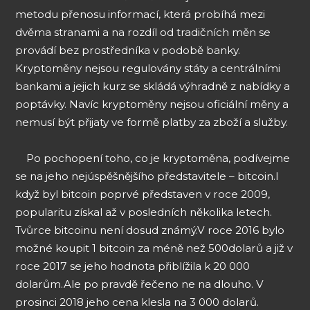
metodu přenosu informací, která probíhá mezi
dvěma stranami a na rozdíl od tradičních měn se
provádí bez prostředníka v podobě banky.
Kryptoměny nejsou regulovány státy a centrálními
bankami a jejich kurz se skládá výhradně z nabídky a
poptávky. Navíc kryptoměny nejsou oficiální měny a
nemusí být přijaty ve formě platby za zboží a služby.
Po pochopení toho, co je kryptoměna, podívejme
se na jeho nejúspěšnějšího představitele – bitcoin.
I
když byl bitcoin poprvé představen v roce 2009,
popularitu získal až v posledních několika letech.
Tvůrce bitcoinu není dosud známý.
V roce 2016 bylo
možné koupit 1 bitcoin za méně než 500
dolarů a již v
roce 2017 se jeho hodnota přiblížila k 20 000
dolarům.
Ale po pravdě řečeno ne na dlouho. V
prosinci 2018 jeho cena klesla na 3 000 dolarů.