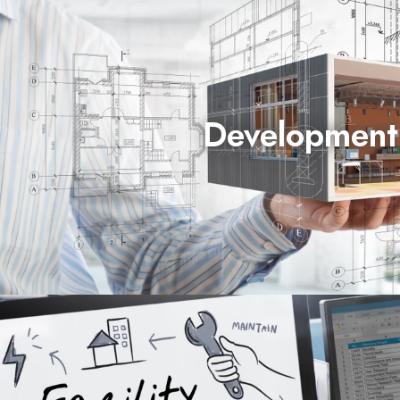
Development
připravuje a staví projekty