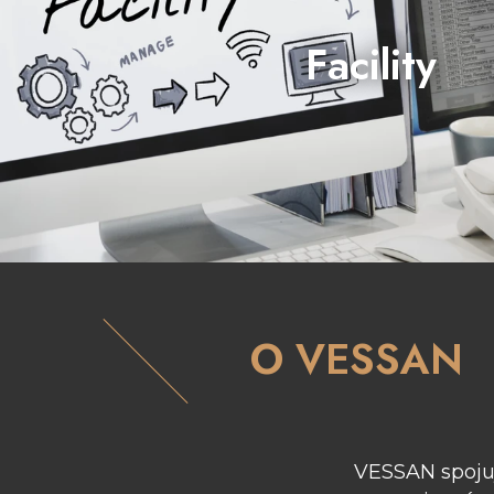
Facility
spravuje a provozuje nemovitost
O VESSAN
VESSAN spojuj