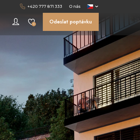
+420 777 871 333
O nás
Odeslat poptávku