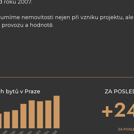
d roku 2007.
umíme nemovitosti nejen při vzniku projektu, ale i
provozu a hodnotě.
h bytů v Praze
ZA POSLE
+2
ZA POSL