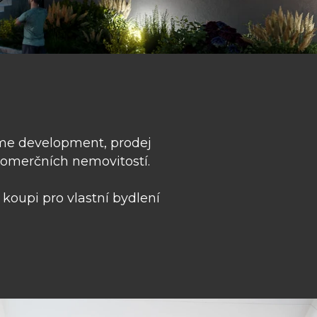
me development, prodej
komerčních nemovitostí.
oupi pro vlastní bydlení