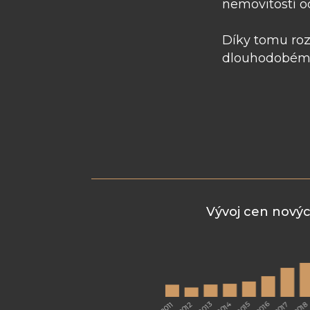
nemovitostí o
Díky tomu roz
dlouhodobém 
Vývoj cen novýc