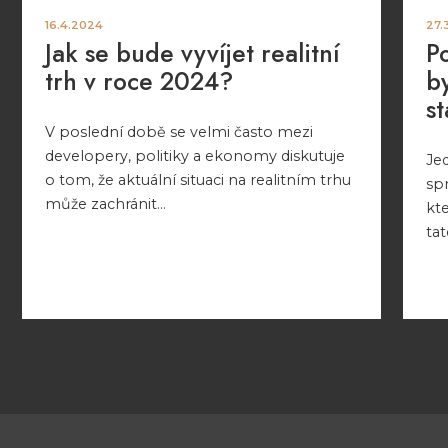
16.4.2024
27.
Jak se bude vyvíjet realitní
P
trh v roce 2024?
by
s
V poslední době se velmi často mezi
developery, politiky a ekonomy diskutuje
Jed
o tom, že aktuální situaci na realitním trhu
spr
může zachránit...
kte
tat