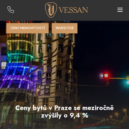
CENY NEMOVITOSTÍ
INVESTICE
Ceny bytů v Praze se meziročně
zvýšily o 9,4 %