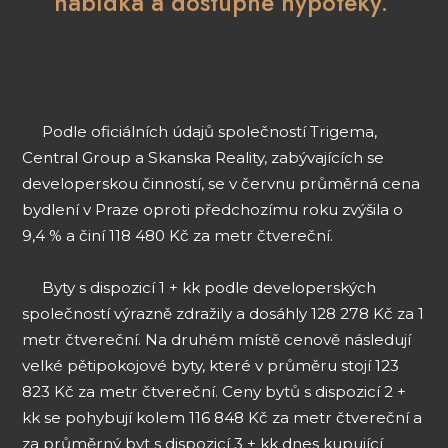
nabídka a dostupné hypotéky.
Podle oficiálních údajů společností Trigema,
Central Group a Skanska Reality, zabývajících se
developerskou činností, se v červnu průměrná cena
bydlení v Praze oproti předchozímu roku zvýšila o
9,4 % a činí 118 480 Kč za metr čtvereční.
Byty s dispozicí 1 + kk podle developerských
společností výrazně zdražily a dosáhly 128 278 Kč za 1
metr čtvereční. Na druhém místě cenově následují
velké pětipokojové byty, které v průměru stojí 123
823 Kč za metr čtvereční. Ceny bytů s dispozicí 2 +
kk se pohybují kolem 116 848 Kč za metr čtvereční a
za průměrný byt s dispozicí 3 + kk dnes kupující