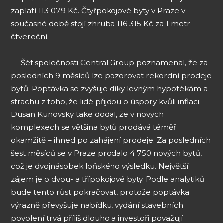
zaplatí 113 079 Kč. Čtyřpokojové byty v Praze v
současné době stojí zhruba 116 315 Kč za 1 metr
čtvereční.
Šéf společnosti Central Group poznamenal, že za
posledních 9 měsíců lze pozorovat rekordní prodeje
bytů. Poptávka se zvyšuje díky levným hypotékám a
strachu z toho, že lidé přijdou o úspory kvůli inflaci.
Dušan Kunovský také dodal, že v nových
komplexech se většina bytů prodává téměř
okamžitě – ihned po zahájení prodeje. Za posledních
šest měsíců se v Praze prodalo 4 750 nových bytů,
což je dvojnásobek loňského výsledku. Největší
zájem je o dvou- a třípokojové byty. Podle analytiků
bude tento růst pokračovat, protože poptávka
výrazně převyšuje nabídku, vydání stavebních
povolení trvá příliš dlouho a investoři považují