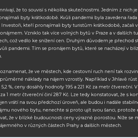
mnívají, že to souvisí s několika skutečnostmi. Jedním z nich j
 pronajímali byty krátkodobě. Kvůli pandemii byla zavedena řa
nvestoři, kteří pronajímali byty turistům krátkodobě, začali v
ájmem. Vzniklo tak více volných bytů v Praze a v dalších tur
tech, což vedlo ke snížení cen. Druhým důvodem je přechod 
vůli pandemii. Tím se pronájem bytů, které se nacházejí v blízk
.
poznamenat, že ve městech, kde cestovní ruch není tak rozvinu
 průměrné náklady na nájem vzrostly. Například v Jihlavě růst č
é 5,2 %, ceny dosáhly hodnoty 195 a 221 Kč za metr čtvereční.
a 1 metr čtvereční činí 287 Kč. Lze tedy konstatovat, že s 
en vrátí na svou předchozí úroveň, ale budou i nadále stabiln
jmu nového bytu, nenechte si proto ujít svou šanci, protože e
at, že v blízké budoucnosti ceny výrazně porostou. Níže se
jemného v různých částech Prahy a dalších městech.