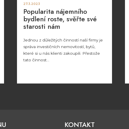
27.3.2023
Popularita nájemního
bydlení roste, svěřte své
starosti nám
Jednou z důležitých činností naší firmy je
správa investičních nemovitostí, bytů,
které si u nás klienti zakoupili. Přestože
tato činnost...
NU
KONTAKT