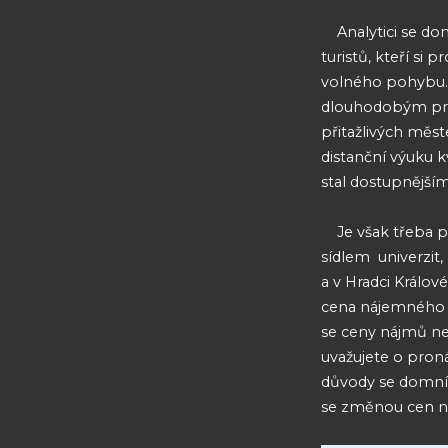
Analytici se do
turistů, kteří si
volného pohybu. I
dlouhodobým pron
přitažlivých měs
distanční výuku k
stal dostupnějším
Je však třeba 
sídlem univerzit,
a v Hradci Králov
cena nájemného z
se ceny nájmů nej
uvažujete o proná
důvody se domnív
se změnou cen ná