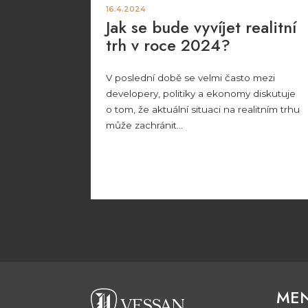
16.4.2024
Jak se bude vyvíjet realitní
trh v roce 2024?
V poslední době se velmi často mezi
developery, politiky a ekonomy diskutuje
o tom, že aktuální situaci na realitním trhu
může zachránit...
ME