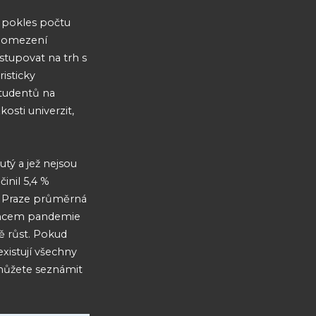
e pokles počtu
da omezení
stupovat na trh s
isticky
studentů na
osti univerzit,
tý a jež nejsou
inil 5,4 %
 V Praze průměrná
koncem pandemie
ě růst. Pokud
xistují všechny
 můžete seznámit