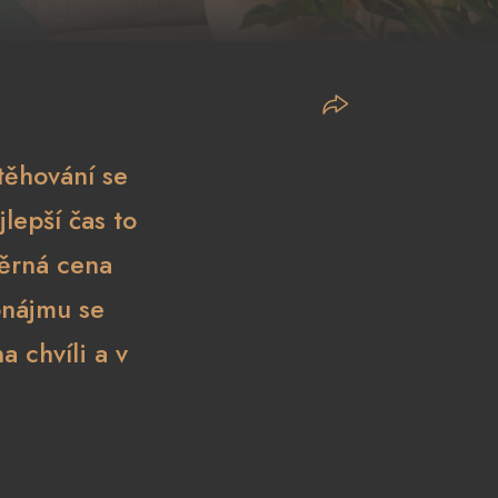
těhování se
jlepší čas to
měrná cena
onájmu se
a chvíli a v