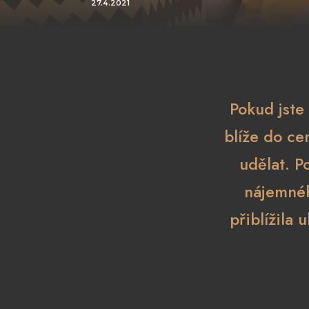
27.4.2021
Pokud jste
blíže do cen
udělat. P
nájemnéh
přiblížila 