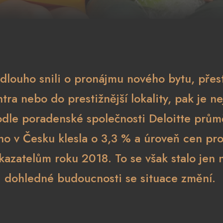
 dlouho snili o pronájmu nového bytu, přes
tra nebo do prestižnější lokality, pak je ne
odle poradenské společnosti Deloitte prů
o v Česku klesla o 3,3 % a úroveň cen pr
ukazatelům roku 2018. To se však stalo jen n
dohledné budoucnosti se situace změní.