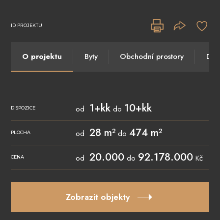
ID PROJEKTU
O projektu
Byty
Obchodní prostory
Do
1+kk
10+kk
od
do
DISPOZICE
28 m²
474 m²
od
do
PLOCHA
20.000
92.178.000
od
do
Kč
CENA
Zobrazit objekty