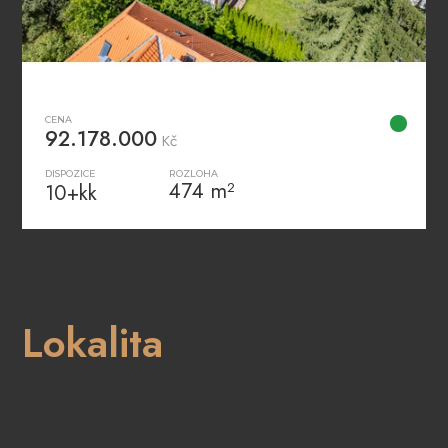
CENA
92.178.000
Kč
DISPOZICE
ROZLOHA
474 m²
10+kk
Lokalita