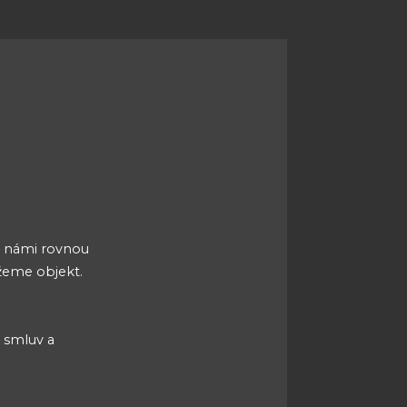
s námi rovnou
ážeme objekt.
s smluv a