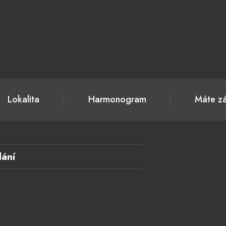
Lokalita
Harmonogram
Máte zá
ání