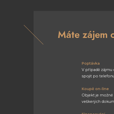
Máte zájem o
Poptávka
V případě zájmu 
spojit po telefo
Koupě on-line
Objekt je možné k
veškerých dokum