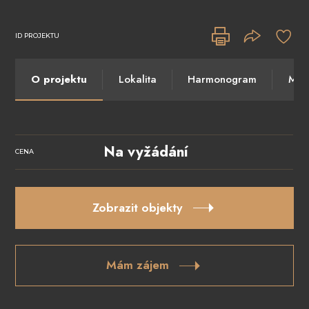
ID PROJEKTU
O projektu
Lokalita
Harmonogram
Máte
Na vyžádání
CENA
Zobrazit objekty
Mám zájem