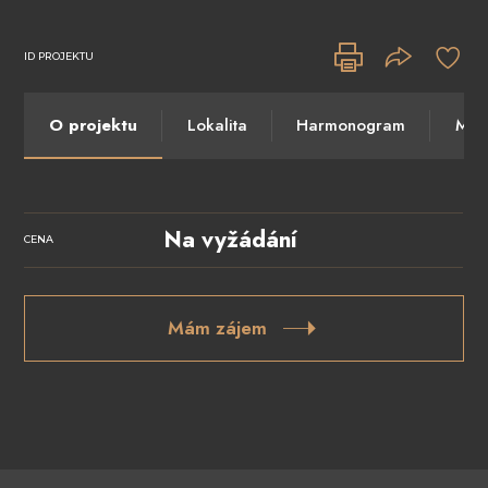
ID PROJEKTU
O projektu
Lokalita
Harmonogram
Máte
Na vyžádání
CENA
Mám zájem