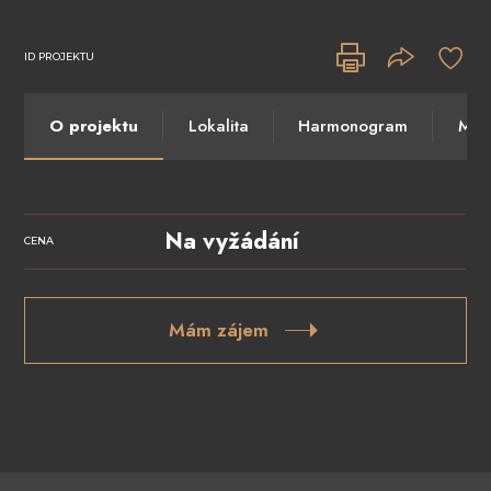
ID PROJEKTU
O projektu
Lokalita
Harmonogram
Máte
Na vyžádání
CENA
Mám zájem