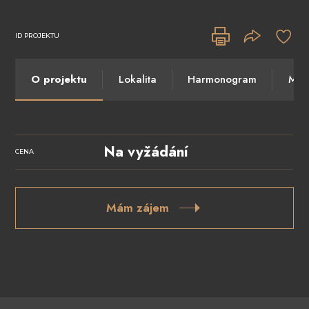
ID PROJEKTU
O projektu
Lokalita
Harmonogram
Máte
Na vyžádání
CENA
Mám zájem