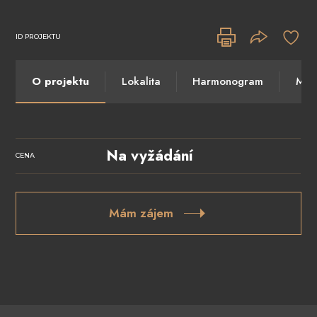
ID PROJEKTU
O projektu
Lokalita
Harmonogram
Máte
Na vyžádání
CENA
Mám zájem