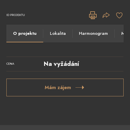
ID PROJEKTU
O projektu
Lokalita
Harmonogram
Máte
Na vyžádání
CENA
Mám zájem