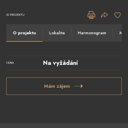
ID PROJEKTU
O projektu
Lokalita
Harmonogram
Máte
Na vyžádání
CENA
Mám zájem