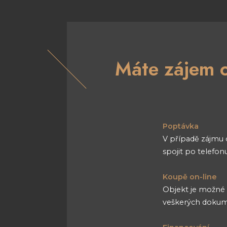
Máte zájem o
Poptávka
V případě zájmu 
spojit po telefo
Koupě on-line
Objekt je možné k
veškerých dokum