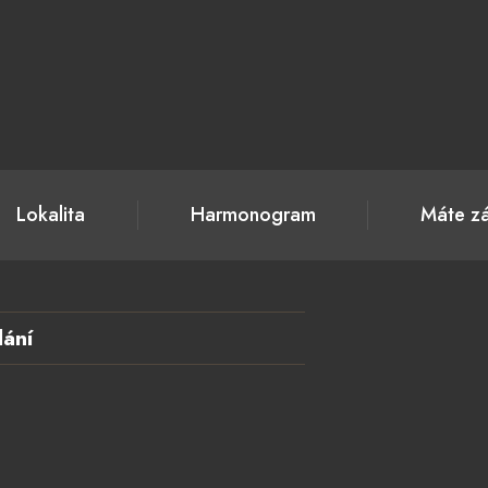
Lokalita
Harmonogram
Máte zá
ání