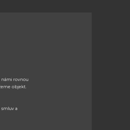
s námi rovnou
ážeme objekt.
s smluv a