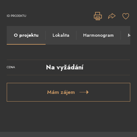
ID PROJEKTU
O projektu
Lokalita
Harmonogram
Máte
Na vyžádání
CENA
Mám zájem