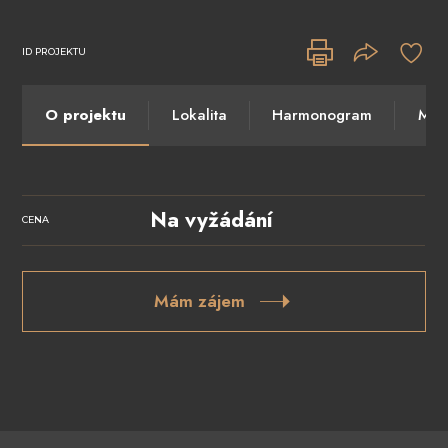
ID PROJEKTU
O projektu
Lokalita
Harmonogram
Máte
Na vyžádání
CENA
Mám zájem