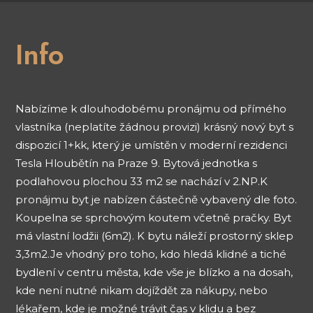
Info
Nabízíme k dlouhodobému pronájmu od přímého
vlastníka (neplatíte žádnou provizi) krásný nový byt s
dispozicí 1+kk, který je umístěn v moderní rezidenci
Tesla Hloubětín na Praze 9. Bytová jednotka s
podlahovou plochou 33 m2 se nachází v 2.NP.K
pronájmu byt je nabízen částečně vybavený dle foto.
Koupelna se sprchovým koutem včetně pračky. Byt
má vlastní lodžii (6m2). K bytu náleží prostorný sklep
3,3m2.Je vhodný pro toho, kdo hledá klidné a tiché
bydlení v centru města, kde vše je blízko a na dosah,
kde není nutné nikam dojíždět za nákupy, nebo
lékařem, kde je možné trávit čas v klidu a bez