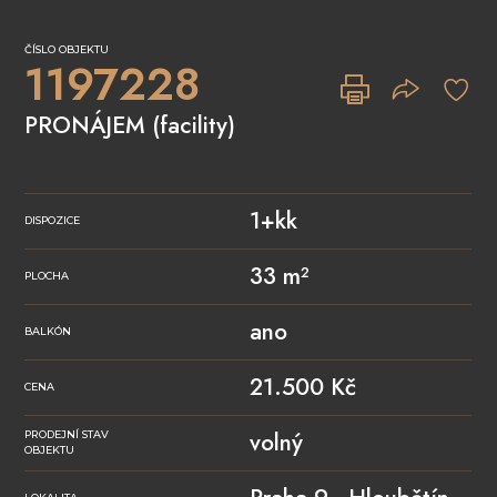
ČÍSLO OBJEKTU
1197228
PRONÁJEM (facility)
1+kk
DISPOZICE
33 m²
PLOCHA
ano
BALKÓN
21.500
Kč
CENA
volný
PRODEJNÍ STAV
OBJEKTU