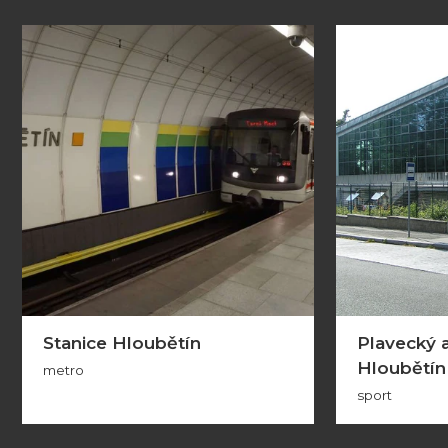
Stanice Hloubětín
Plavecký a
Hloubětín
metro
sport