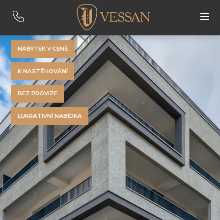
NÁBYTEK V CENĚ
K NASTĚHOVÁNÍ
BEZ PROVIZE
LUKRATIVNÍ NABÍDKA